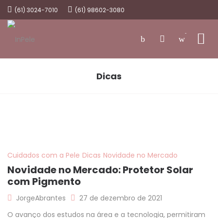
(61) 3024-7010
(61) 98602-3080
-
Dicas
Cuidados com a Pele
Dicas
Novidade no Mercado
Novidade no Mercado: Protetor Solar
com Pigmento
JorgeAbrantes
27 de dezembro de 2021
O avanço dos estudos na área e a tecnologia, permitiram