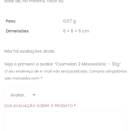
solar de, no mínimo, fator 50.
Peso
0,07 g
Dimensões
6 × 6 × 6 cm
Não há avaliações ainda.
Seja o primeiro a avaliar “Cosmelan 2 Mesoestetic – 30g”
O seu endereço de e-mail não será publicado.
Campos obrigatórios
são marcados com
*
SUA AVALIAÇÃO SOBRE O PRODUTO
*