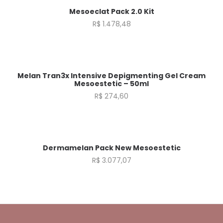
Fora de estoque
Mesoeclat Pack 2.0 Kit
R$
1.478,48
Fora de estoque
Melan Tran3x Intensive Depigmenting Gel Cream
Mesoestetic – 50ml
R$
274,60
Fora de estoque
Dermamelan Pack New Mesoestetic
R$
3.077,07