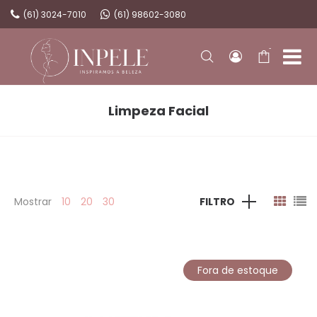
(61) 3024-7010
(61) 98602-3080
-
Limpeza Facial
Mostrar
10
20
30
FILTRO
Fora de estoque